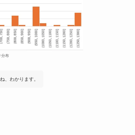
り分布
ね、わかります。