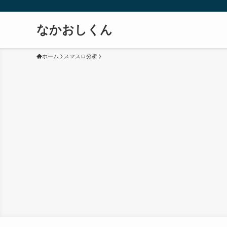
なかおしくん
ホーム
スマスロ分析