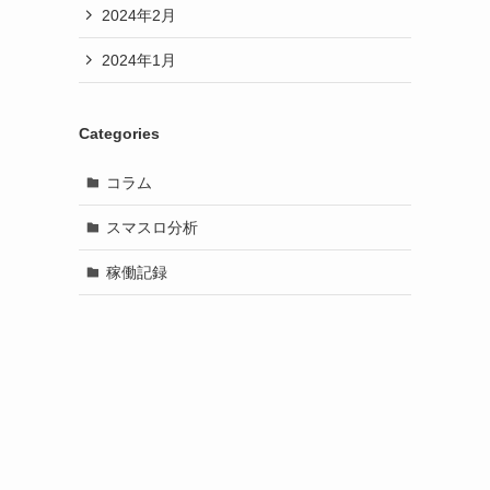
2024年2月
2024年1月
Categories
コラム
スマスロ分析
稼働記録