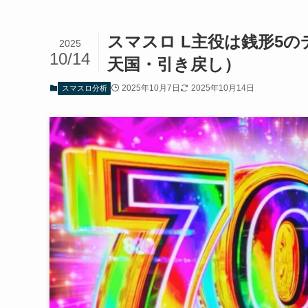
スマスロ L主役は銭形5
2025
10/14
天国・引き戻し）
2025年10月7日
2025年10月14日
スマスロ分析