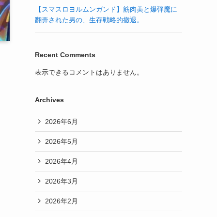
【スマスロヨルムンガンド】筋肉美と爆弾魔に
翻弄された男の、生存戦略的撤退。
Recent Comments
表示できるコメントはありません。
Archives
2026年6月
2026年5月
2026年4月
2026年3月
2026年2月