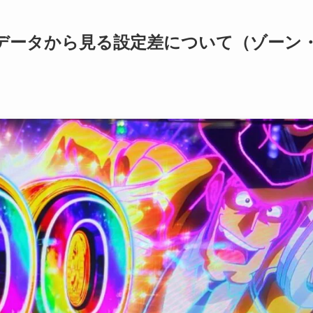
のデータから見る設定差について（ゾーン