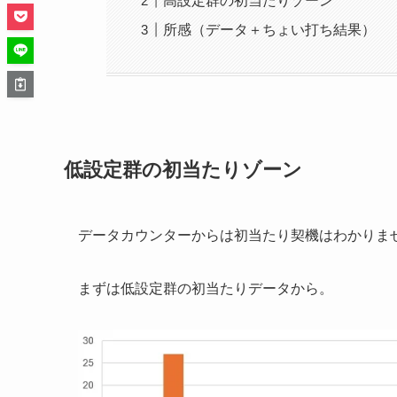
高設定群の初当たりゾーン
所感（データ＋ちょい打ち結果）
低設定群の初当たりゾーン
データカウンターからは初当たり契機はわかりま
まずは低設定群の初当たりデータから。