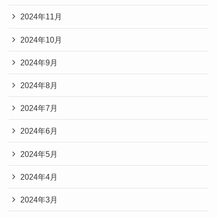
2024年11月
2024年10月
2024年9月
2024年8月
2024年7月
2024年6月
2024年5月
2024年4月
2024年3月