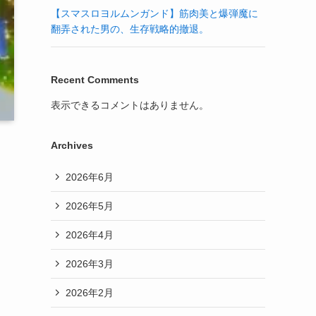
【スマスロヨルムンガンド】筋肉美と爆弾魔に
翻弄された男の、生存戦略的撤退。
Recent Comments
表示できるコメントはありません。
Archives
2026年6月
2026年5月
2026年4月
2026年3月
2026年2月