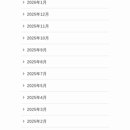
2026年1月
2025年12月
2025年11月
2025年10月
2025年9月
2025年8月
2025年7月
2025年5月
2025年4月
2025年3月
2025年2月