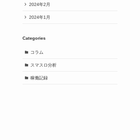
2024年2月
2024年1月
Categories
コラム
スマスロ分析
稼働記録