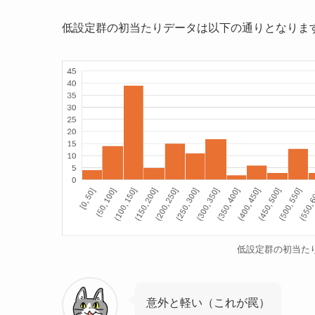
低設定群の初当たりデータは以下の通りとなりま
低設定群の初当た
意外と軽い（これが罠）