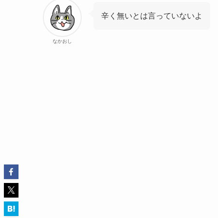
辛く無いとは言っていないよ
なかおし