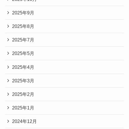
2025年9月
2025年8月
2025年7月
2025年5月
2025年4月
2025年3月
2025年2月
2025年1月
2024年12月