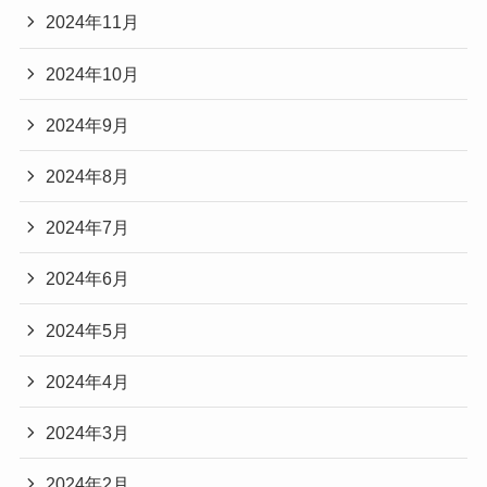
2024年11月
2024年10月
2024年9月
2024年8月
2024年7月
2024年6月
2024年5月
2024年4月
2024年3月
2024年2月