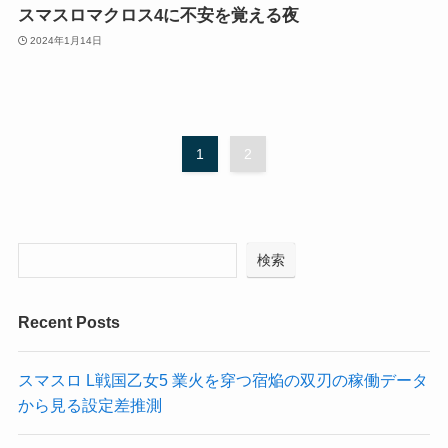
スマスロマクロス4に不安を覚える夜
2024年1月14日
1
2
検索
Recent Posts
スマスロ L戦国乙女5 業火を穿つ宿焔の双刃の稼働データ
から見る設定差推測