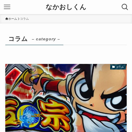
なかおしくん
ホーム
コラム
コラム
– category –
コラム