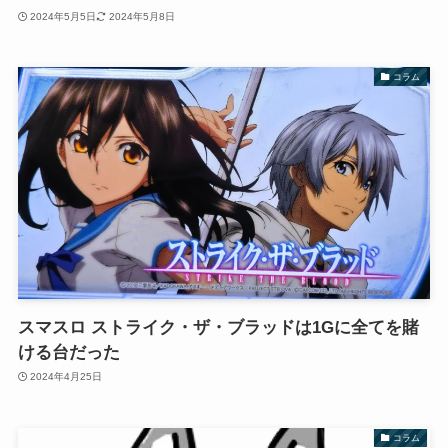
2024年5月5日
2024年5月8日
コラム
スマスロ ストライク・ザ・ブラッドは1Gに全てを賭
ける台だった
2024年4月25日
コラム