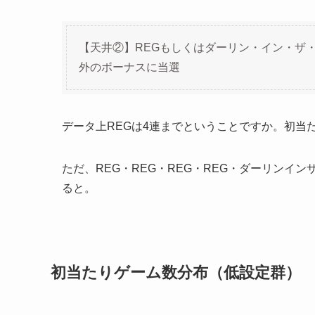
【天井②】REGもしくはダーリン・イン・ザ
外のボーナスに当選
データ上REGは4連までということですか。初当
ただ、REG・REG・REG・REG・ダーリン
ると。
初当たりゲーム数分布（低設定群）