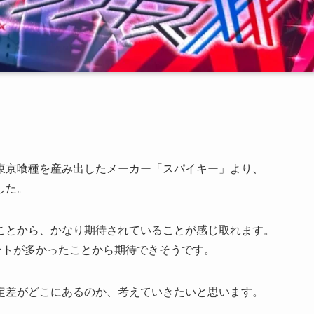
東京喰種を産み出したメーカー「スパイキー」より、
した。
ことから、かなり期待されていることが感じ取れます。
ントが多かったことから期待できそうです。
定差がどこにあるのか、考えていきたいと思います。