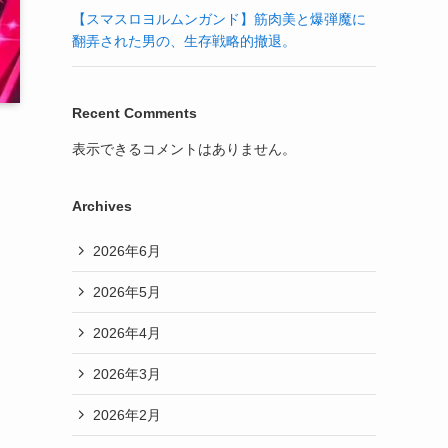
【スマスロヨルムンガンド】筋肉美と爆弾魔に
翻弄された男の、生存戦略的撤退。
Recent Comments
表示できるコメントはありません。
Archives
2026年6月
2026年5月
2026年4月
2026年3月
2026年2月