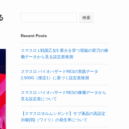
る
検索
Recent Posts
スマスロ L戦国乙女5 業火を穿つ宿焔の双刃の稼
働データから見る設定差推測
スマスロ バイオハザードRE3の実践データ
2,500G（推定1）に基づく設定差推測
スマスロ バイオハザードRE3の稼働データから
見る設定差について
【スマスロヨルムンガンド】サブ液晶の高設定
示唆[弱]（ワイリ）の発生率について