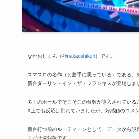
なかおしくん（
@nakaoshikun
）です。
スマスロの名作（と勝手に思っている）である、
新台ダーリン・イン・ザ・フランキスが登場しま
多くのホールでそこそこの台数が導入されている
X上でも反応は別れていましたが、好感触のコメ
新台打つ前のルーティーンとして、データから設
まずは速報版です。