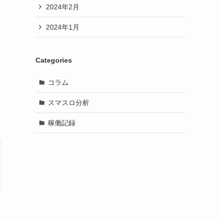
2024年2月
2024年1月
Categories
コラム
スマスロ分析
稼働記録