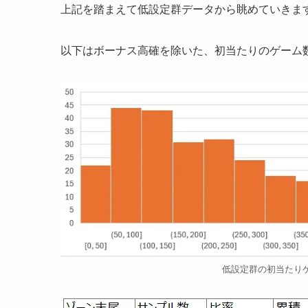
上記を踏まえて低設定群データから眺めていきま
以下はボーナス高確を除いた、初当たりのゲーム
低設定群の初当たり