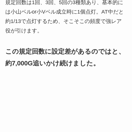
規定回数は1回、3回、5回の3種類あり、基本的に
は小山ベルor小Vベル成立時に1個点灯。
AT中だと
約1/13で点灯するため、そこそこの頻度で強レア
役が引けます。
この規定回数に設定差があるのではと、
約7,000G追いかけ続けました。