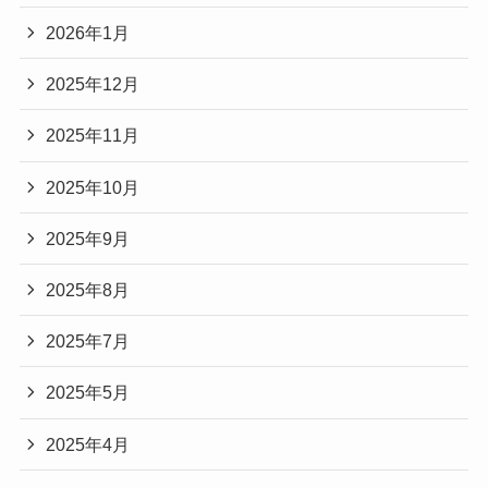
2026年1月
2025年12月
2025年11月
2025年10月
2025年9月
2025年8月
2025年7月
2025年5月
2025年4月