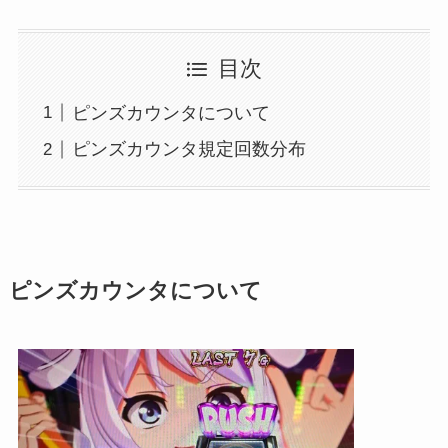
目次
ピンズカウンタについて
ピンズカウンタ規定回数分布
ピンズカウンタについて