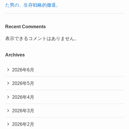
た男の、生存戦略的撤退。
Recent Comments
表示できるコメントはありません。
Archives
2026年6月
2026年5月
2026年4月
2026年3月
2026年2月