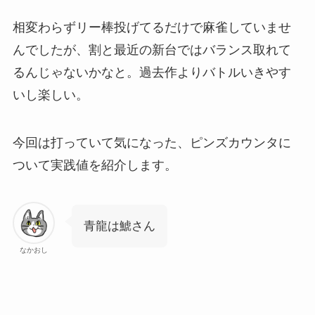
相変わらずリー棒投げてるだけで麻雀していませ
んでしたが、
割と最近の新台ではバランス取れて
るんじゃないかなと。過去作よりバトルいきやす
いし楽しい。
今回は打っていて気になった、ピンズカウンタに
ついて実践値を紹介します。
青龍は鯱さん
なかおし