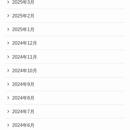
2025年3月
2025年2月
2025年1月
2024年12月
2024年11月
2024年10月
2024年9月
2024年8月
2024年7月
2024年6月