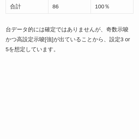
合計
86
100％
台データ的には確定ではありませんが、
奇数示唆
かつ高設定示唆[強]が出ていることから、設定3 or
5を想定しています。