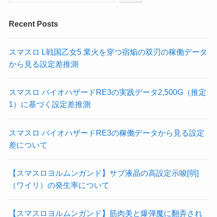
Recent Posts
スマスロ L戦国乙女5 業火を穿つ宿焔の双刃の稼働データ
から見る設定差推測
スマスロ バイオハザードRE3の実践データ2,500G（推定
1）に基づく設定差推測
スマスロ バイオハザードRE3の稼働データから見る設定
差について
【スマスロヨルムンガンド】サブ液晶の高設定示唆[弱]
（ワイリ）の発生率について
【スマスロヨルムンガンド】筋肉美と爆弾魔に翻弄され