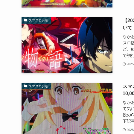
【2
スマスロ分析
いて
なかお
スロ
ど、
で初打
202
スマ
スマスロ分析
10
なかお
て気
役の
下記事
202