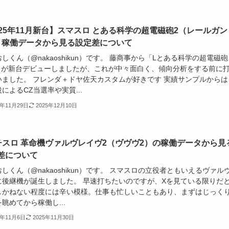
025年11月新台】スマスロ とある科学の超電磁砲2（レールガン
 稼働データから見る設定差について
しくん（@nakaoshikun）です。 藤商事から「Lとある科学の超電磁砲
V」が新台デビューしましたが、これが中々面白く、傾向分析をする前に
いました。 フレンダ＋ドヤ佐天カスタムが好きです 実績サンプルからは
によるCZ当選率や実質...
5年11月29日
2025年12月10日
チスロ 革命機ヴァルヴレイヴ2（ヴヴヴ2）の稼働データから見
差について
しくん（@nakaoshikun）です。 スマスロの立役者ともいえるヴァル
に後継機が誕生しました。 早速打ちたいのですが、Xを見ている限りだ
しかねない程度には辛い模様。仕事も忙しいこともあり、まずはじっく
眺めてから稼働し...
5年11月6日
2025年11月30日