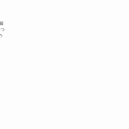
届
につ
の