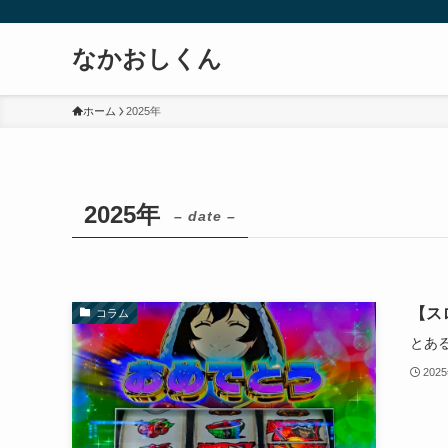
なかおしくん
ホーム
2025年
2025年
– date –
【ス
コラム
とあ
202