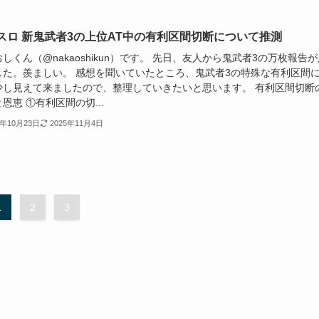
スロ 新鬼武者3の上位AT中の有利区間切断について推測
しくん（@nakaoshikun）です。 先日、友人から鬼武者3の万枚報告が
した。羨ましい。 感想を聞いていたところ、鬼武者3の特殊な有利区間
少し見えて来ましたので、整理していきたいと思います。 有利区間切断
恩恵 ①有利区間の切...
5年10月23日
2025年11月4日
1
2
3