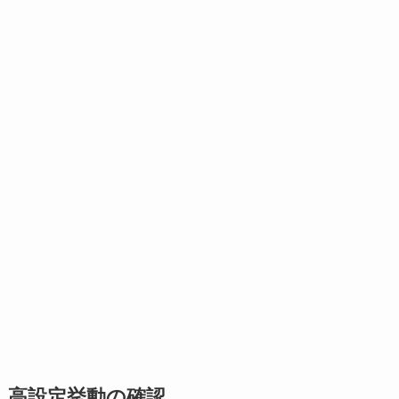
高設定挙動の確認