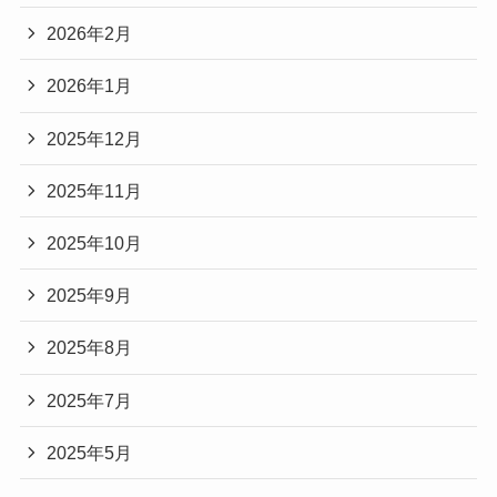
2026年2月
2026年1月
2025年12月
2025年11月
2025年10月
2025年9月
2025年8月
2025年7月
2025年5月