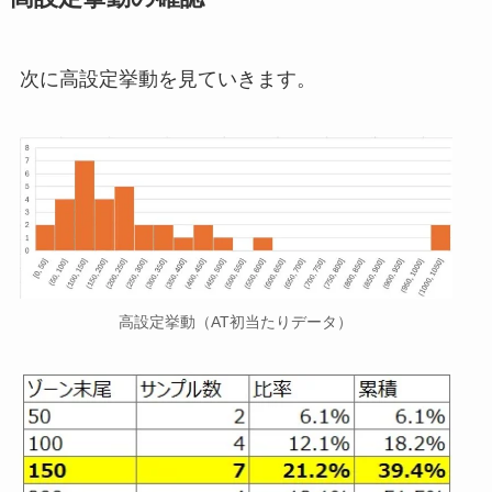
次に高設定挙動を見ていきます。
高設定挙動（AT初当たりデータ）