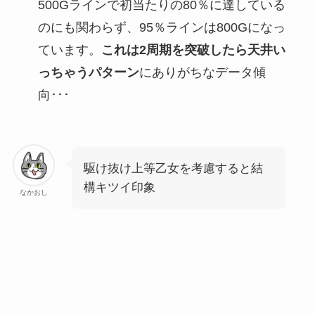
500Gラインで初当たりの80％に達している
のにも関わらず、95％ラインは800Gになっ
ています。
これは2周期を突破したら天井い
っちゃうパターン
にありがちなデータ傾
向･･･
駆け抜け上等乙女を考慮すると結
構キツイ印象
なかおし