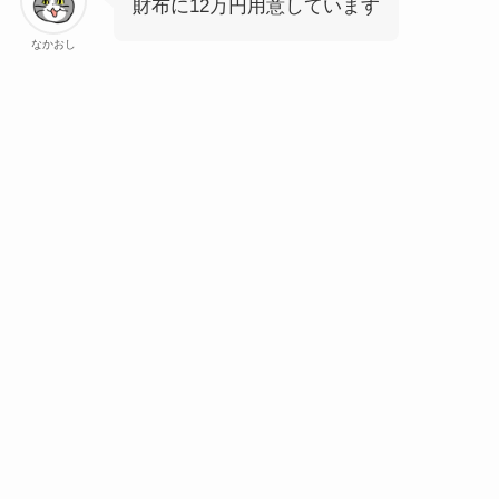
財布に12万円用意しています
なかおし