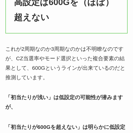
高設定は600Gを（ほぼ）
超えない
これが2周期なのか3周期なのかは不明瞭なのです
が、CZ当選率やモード選択といった複合要素の結
果として、
600Gというラインが出来ているのだと
推測しています。
「初当たりが浅い」は低設定の可能性が潜みます
が、
「初当たりが600Gを超えない」は明らかに低設定