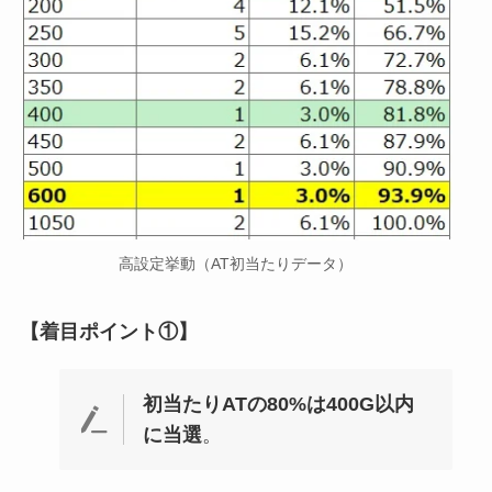
高設定挙動（AT初当たりデータ）
【着目ポイント①】
初当たりATの80%は400G以内
に当選
。