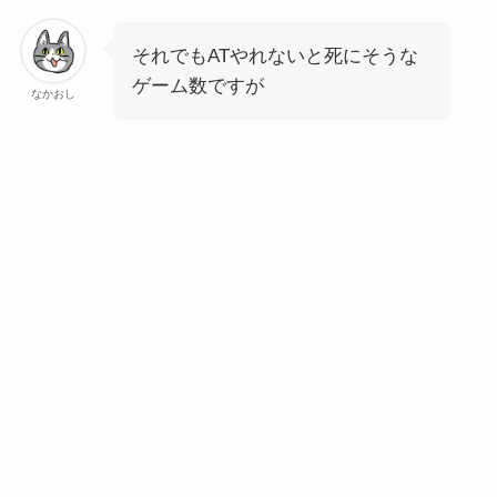
それでもATやれないと死にそうな
ゲーム数ですが
なかおし