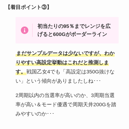
【着目ポイント③】
初当たりの95％までレンジを広
げると600Gがボーダーライン
まだサンプルデータは少ないですが、わか
りやすい高設定挙動はこれだと推測しま
す。
戦国乙女4でも「高設定は350G抜けな
い」という傾向がありましたしね･･･
2周期以内の当選率が高いのか、3周期当選
率が高い＆モード優遇で周期天井200Gを踏
みやすいのか･･･