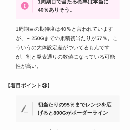
1周期目で当たる確率は本当に
40％ありそう。
1周期目の期待度は40％と言われています
が、～250Gまでの累積初当たりが57％。
こ
ういうの大体設定差がついてるもんです
が、割と発表通りの数値になっている可能
性が高い。
【着目ポイント③】
初当たりの95％までレンジを広
げると800Gがボーダーライン