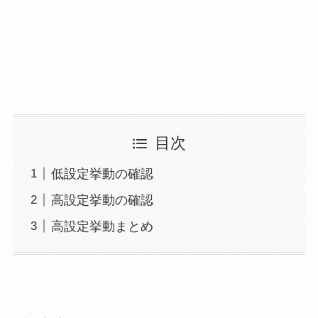
目次
低設定挙動の確認
高設定挙動の確認
高設定挙動まとめ