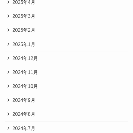
2025年4月
2025年3月
2025年2月
2025年1月
2024年12月
2024年11月
2024年10月
2024年9月
2024年8月
2024年7月