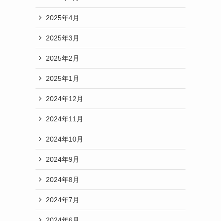
2025年4月
2025年3月
2025年2月
2025年1月
2024年12月
2024年11月
2024年10月
2024年9月
2024年8月
2024年7月
2024年6月