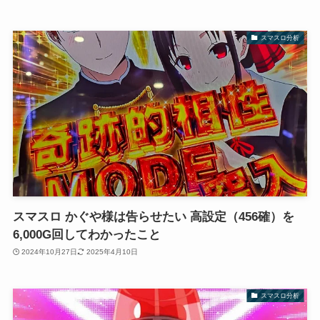
スマスロ分析
スマスロ かぐや様は告らせたい 高設定（456確）を
6,000G回してわかったこと
2024年10月27日
2025年4月10日
スマスロ分析