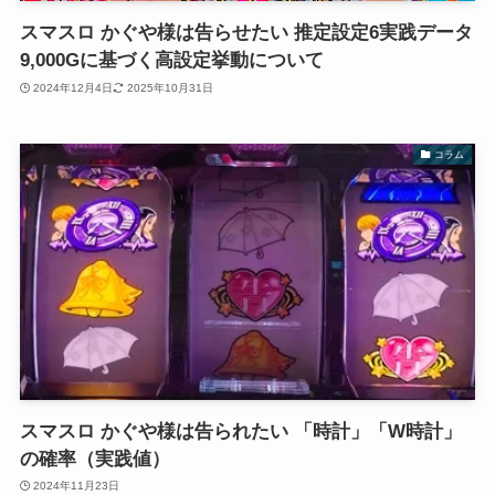
スマスロ かぐや様は告らせたい 推定設定6実践データ
9,000Gに基づく高設定挙動について
2024年12月4日
2025年10月31日
コラム
スマスロ かぐや様は告られたい 「時計」「W時計」
の確率（実践値）
2024年11月23日