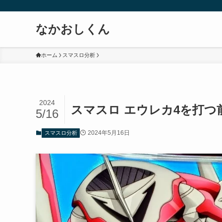
なかおしくん
ホーム
スマスロ分析
2024
スマスロ エウレカ4を打つ
5/16
2024年5月16日
スマスロ分析