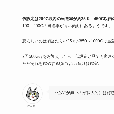
低設定は200G以内の当選率が約35％、450G以内
100～200Gの当選率が高い傾向にあるようです。
恐ろしいのは初当たりの25％が850～1000Gで
2回500G超をお迎えしたら、低設定と見ても良さ
ただそれを確認する頃には3万負けは確実。
上位ATが無いのが個人的には好
なかおし