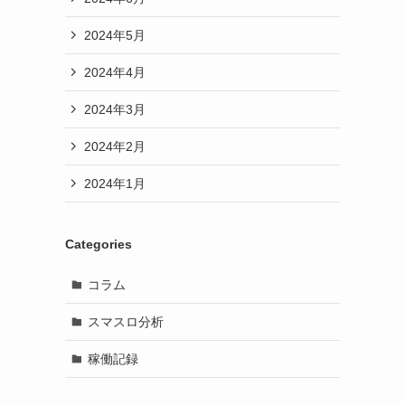
2024年5月
2024年4月
2024年3月
2024年2月
2024年1月
Categories
コラム
スマスロ分析
稼働記録