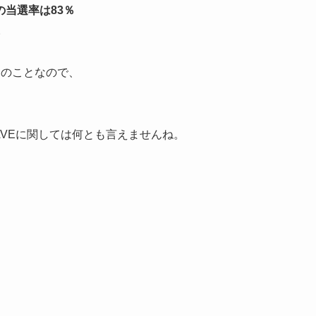
の当選率は83％
。
とのことなので、
。
VEに関しては何とも言えませんね。