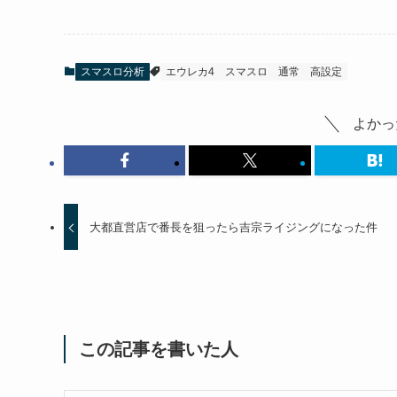
スマスロ分析
エウレカ4
スマスロ
通常
高設定
よかっ
大都直営店で番長を狙ったら吉宗ライジングになった件
この記事を書いた人