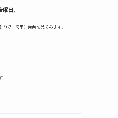
金曜日。
るので、簡単に傾向を見てみます。
す。