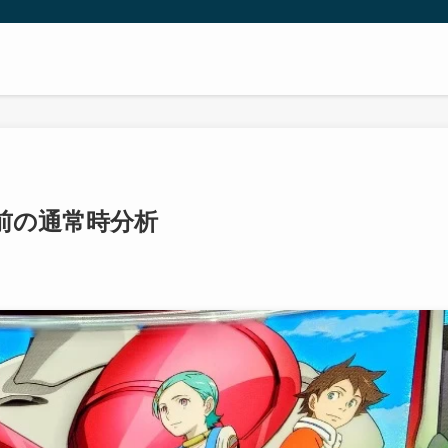
前の通常時分析