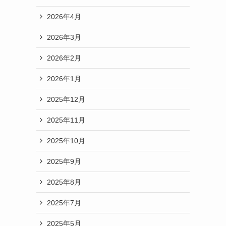
2026年4月
2026年3月
2026年2月
2026年1月
2025年12月
2025年11月
2025年10月
2025年9月
2025年8月
2025年7月
2025年5月